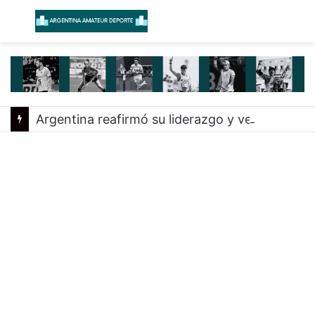
Menú
B
Argentina reafirmó su liderazgo y venció a Uruguay en el Sudamericano