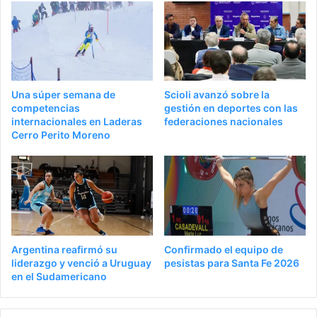
Una súper semana de
Scioli avanzó sobre la
competencias
gestión en deportes con las
internacionales en Laderas
federaciones nacionales
Cerro Perito Moreno
Argentina reafirmó su
Confirmado el equipo de
liderazgo y venció a Uruguay
pesistas para Santa Fe 2026
en el Sudamericano