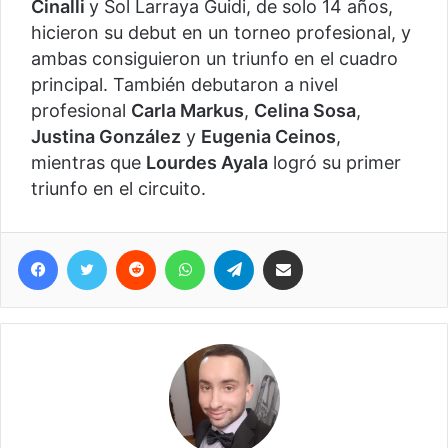
Cinalli
y Sol Larraya Guidi, de solo 14 años,
hicieron su debut en un torneo profesional, y
ambas consiguieron un triunfo en el cuadro
principal. También debutaron a nivel
profesional
Carla Markus
,
Celina Sosa
,
Justina González
y
Eugenia Ceinos
,
mientras que
Lourdes Ayala
logró su primer
triunfo en el circuito.
Facebook
Twitter
Reddit
WhatsApp
Telegram
Compartir vía correo electrónico