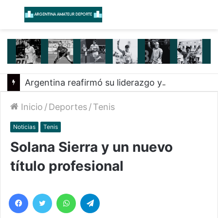
Menú
B
Argentina reafirmó su liderazgo y venció a Uruguay en el Sudamericano
Inicio
/
Deportes
/
Tenis
Noticias
Tenis
Solana Sierra y un nuevo
título profesional
Facebook
Twitter
WhatsApp
Telegram