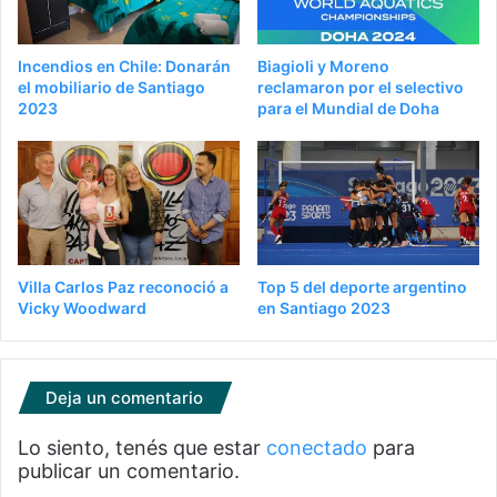
Incendios en Chile: Donarán
Biagioli y Moreno
el mobiliario de Santiago
reclamaron por el selectivo
2023
para el Mundial de Doha
Villa Carlos Paz reconoció a
Top 5 del deporte argentino
Vicky Woodward
en Santiago 2023
Deja un comentario
Lo siento, tenés que estar
conectado
para
publicar un comentario.