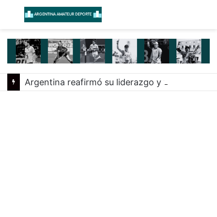
Menú
B
Argentina reafirmó su liderazgo y venció a Uruguay en el Sudamericano