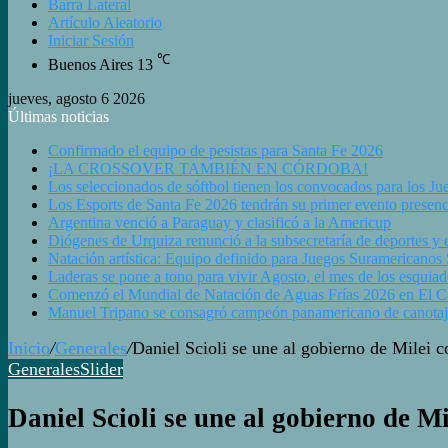
Barra Lateral
Artículo Aleatorio
Iniciar Sesión
℃
Buenos Aires
13
jueves, agosto 6 2026
Últimas noticias
Confirmado el equipo de pesistas para Santa Fe 2026
¡LA CROSSOVER TAMBIÉN EN CÓRDOBA!
Los seleccionados de sóftbol tienen los convocados para los J
Los Esports de Santa Fe 2026 tendrán su primer evento presenc
Argentina venció a Paraguay y clasificó a la Americup
Diógenes de Urquiza renunció a la subsecretaría de deportes y e
Natación artística: Equipo definido para Juegos Suramericanos
Laderas se pone a tono para vivir Agosto, el mes de los esquiad
Comenzó el Mundial de Natación de Aguas Frías 2026 en El Cala
Manuel Tripano se consagró campeón panamericano de canotaj
Inicio
/
Generales
/
Daniel Scioli se une al gobierno de Milei
Generales
Slider
Daniel Scioli se une al gobierno de 