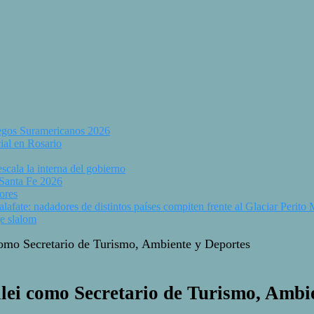
uegos Suramericanos 2026
ial en Rosario
scala la interna del gobierno
 Santa Fe 2026
ores
fate: nadadores de distintos países compiten frente al Glaciar Perito
e slalom
 como Secretario de Turismo, Ambiente y Deportes
Milei como Secretario de Turismo, Ambi