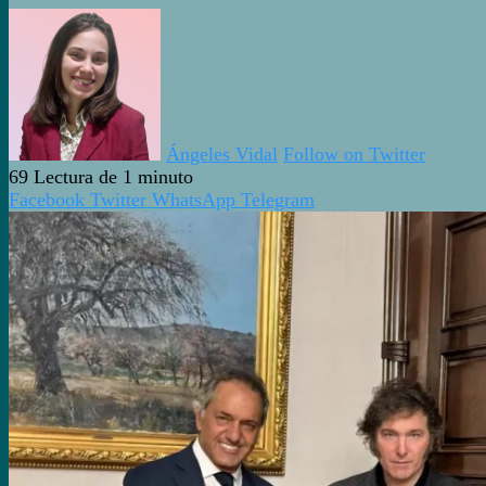
Ángeles Vidal
Follow on Twitter
69
Lectura de 1 minuto
Facebook
Twitter
WhatsApp
Telegram