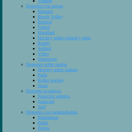
Triatlón
Deportes con pelota
Básquet
Beach Volley
Béisbol
Fútbol
Handball
Hockey sobre césped y pista
Rugby
Sóftbol
Vóley
Waterpolo
Deportes sobre ruedas
Hockey sobre patines
Patín
Roller hockey
Skate
Deportes acuáticos
Natación artística
Natación
Surf
Deportes con raqueta/paleta
Bádminton
Pádel
Pelota