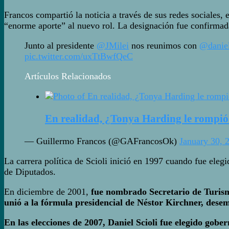
Francos compartió la noticia a través de sus redes sociales
“enorme aporte” al nuevo rol. La designación fue confirmada
Junto al presidente
@JMilei
nos reunimos con
@daniel
pic.twitter.com/uxTtBwfQeC
Artículos Relacionados
En realidad, ¿Tonya Harding le rompió
— Guillermo Francos (@GAFrancosOk)
January 30, 
La carrera política de Scioli inició en 1997 cuando fue ele
de Diputados.
En diciembre de 2001,
fue nombrado Secretario de Turismo
unió a la fórmula presidencial de Néstor Kirchner, dese
En las elecciones de 2007, Daniel Scioli fue elegido gobe