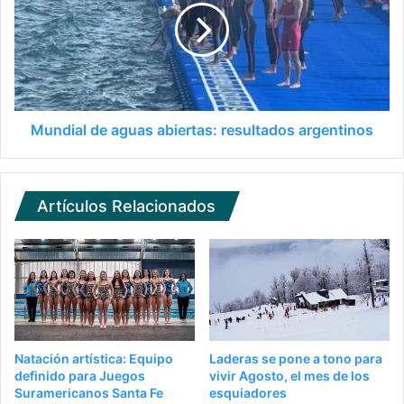
Mundial de aguas abiertas: resultados argentinos
Artículos Relacionados
Natación artística: Equipo
Laderas se pone a tono para
definido para Juegos
vivir Agosto, el mes de los
Suramericanos Santa Fe
esquiadores