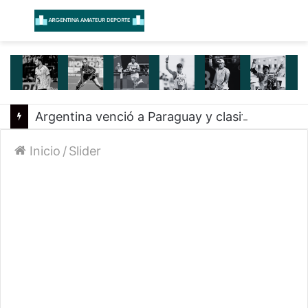
Menú
B
Argentina venció a Paraguay y clasificó a la Americup
Inicio
/
Slider