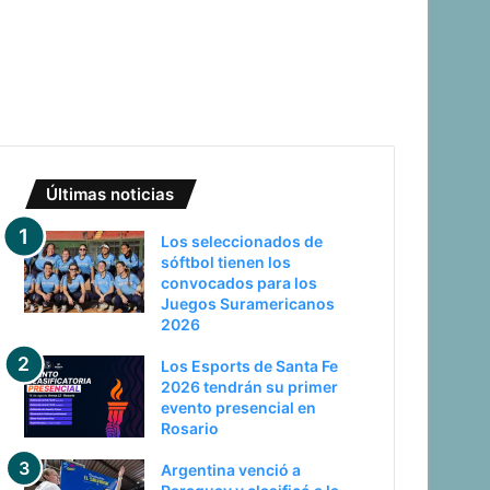
Últimas noticias
Los seleccionados de
sóftbol tienen los
convocados para los
Juegos Suramericanos
2026
Los Esports de Santa Fe
2026 tendrán su primer
evento presencial en
Rosario
Argentina venció a