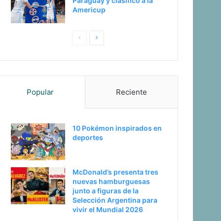
Paraguay y clasificó a la
Americup
Pagina
Siguiente
anterior
página
Popular
Reciente
10 Pokémon inspirados en
deportes
McDonald’s presenta tres
nuevas hamburguesas
junto a figuras de la
Selección Argentina para
vivir el Mundial 2026