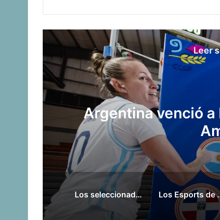
Facebook
Twitter
Instagram
Leer s
a
Diógenes de Ur
subsecretaría de dep
del 
Los seleccionados de sóftbol tienen los convocados para los Juegos Suramericanos 2026
Los Esports de Santa Fe 2026 tendr