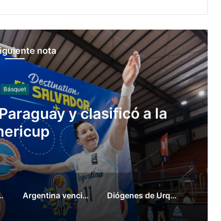
iguiente nota
Generales
quiza renunció a la
ortes y escala la interna
gobierno
án su primer evento presencial en Rosario
Argentina venció a Paraguay y clasificó a la Americup
Diógenes de Urquiza renunció a la subsecretaría de deportes y escala la interna del gobierno