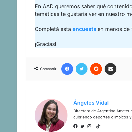
En AAD queremos saber qué contenidos 
temáticas te gustaría ver en nuestro m
Completá esta
encuesta
en menos de 
¡Gracias!
Facebook
Twitter
Reddit
Compartir vía corr
Compartir
Ángeles Vidal
Directora de Argentina Amateur
cubriendo deportes olímpicos y
TikTok