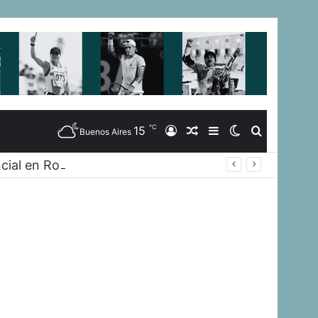
℃
15
Iniciar
Artículo
Barra
Switch
Buscar
Buenos Aires
cial en Rosario
Sesión
Aleatorio
Lateral
skin