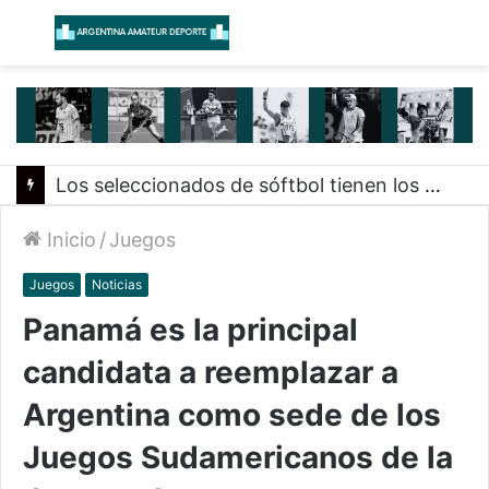
Menú
B
Los seleccionados de sóftbol tienen los convocados para los Juegos Suramericanos 2026
Inicio
/
Juegos
Juegos
Noticias
Panamá es la principal
candidata a reemplazar a
Argentina como sede de los
Juegos Sudamericanos de la