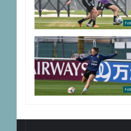
Fút
Fút