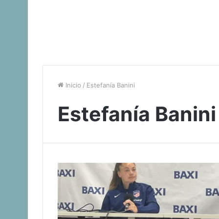
Inicio
/
Estefanía Banini
Estefanía Banini