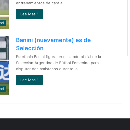
entrenamientos de cara a…
Lee Mas "
bol
Banini (nuevamente) es de
Selección
Estefanía Banini figura en el listado oficial de la
Selección Argentina de Fútbol Femenino para
disputar dos amistosos durante la…
Lee Mas "
bol