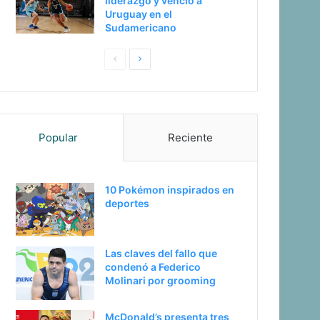
liderazgo y venció a
Uruguay en el
Sudamericano
P
S
a
i
g
g
i
u
Popular
Reciente
n
i
a
e
a
n
10 Pokémon inspirados en
n
t
deportes
t
e
e
p
Las claves del fallo que
r
á
condenó a Federico
i
g
Molinari por grooming
o
i
McDonald’s presenta tres
r
n