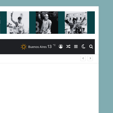
℃
13
Iniciar
Artículo
Barra
Switch
Buscar
Buenos Aires
Sesión
Aleatorio
Lateral
skin