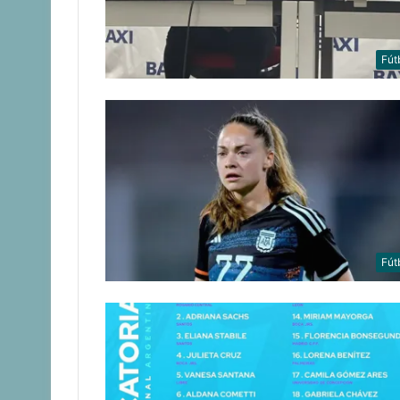
Fút
Fút