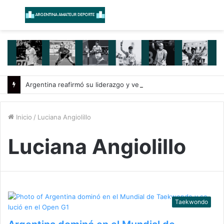
Menú
B
Argentina reafirmó su liderazgo y venció a Uruguay en el Sudamericano
Inicio
/
Luciana Angiolillo
Luciana Angiolillo
Taekwondo