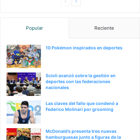
P
S
a
i
g
g
Popular
Reciente
i
u
n
i
a
e
10 Pokémon inspirados en deportes
a
n
n
t
t
e
Scioli avanzó sobre la gestión en
e
p
deportes con las federaciones
nacionales
r
á
i
g
Las claves del fallo que condenó a
o
i
Federico Molinari por grooming
r
n
a
McDonald’s presenta tres nuevas
hamburguesas junto a figuras de la