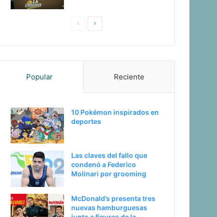
P
S
a
i
g
g
i
u
Popular
Reciente
n
i
a
e
a
n
10 Pokémon inspirados en
n
t
deportes
t
e
e
p
Las claves del fallo que
r
á
condenó a Federico
i
g
Molinari por grooming
o
i
McDonald’s presenta tres
r
n
nuevas hamburguesas
a
junto a figuras de la