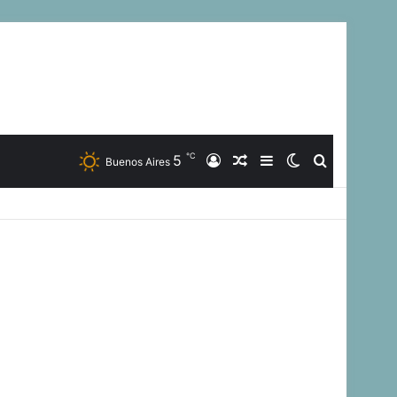
℃
5
Iniciar
Artículo
Barra
Switch
Buscar
Buenos Aires
Sesión
Aleatorio
Lateral
skin