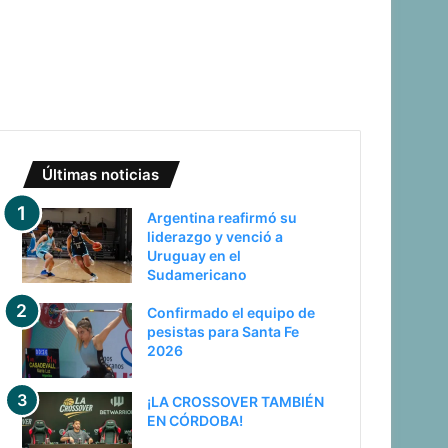
Últimas noticias
Argentina reafirmó su
liderazgo y venció a
Uruguay en el
Sudamericano
Confirmado el equipo de
pesistas para Santa Fe
2026
¡LA CROSSOVER TAMBIÉN
EN CÓRDOBA!