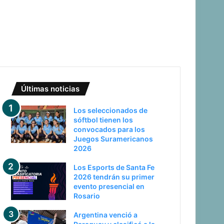
Últimas noticias
Los seleccionados de
sóftbol tienen los
convocados para los
Juegos Suramericanos
2026
Los Esports de Santa Fe
2026 tendrán su primer
evento presencial en
Rosario
Argentina venció a