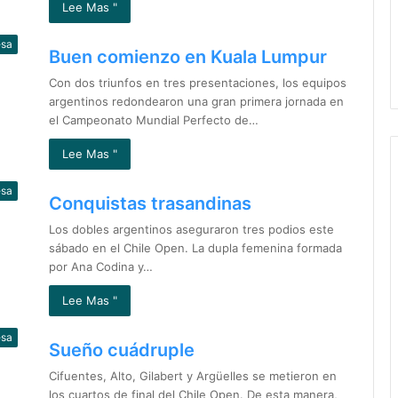
Lee Mas "
esa
Buen comienzo en Kuala Lumpur
Con dos triunfos en tres presentaciones, los equipos
argentinos redondearon una gran primera jornada en
el Campeonato Mundial Perfecto de…
Lee Mas "
esa
Conquistas trasandinas
Los dobles argentinos aseguraron tres podios este
sábado en el Chile Open. La dupla femenina formada
por Ana Codina y…
Lee Mas "
esa
Sueño cuádruple
Cifuentes, Alto, Gilabert y Argüelles se metieron en
los cuartos de final del Chile Open. De esta manera,