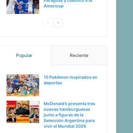
Paraguay y clasificó a la
Americup
P
S
a
i
g
g
i
u
Popular
Reciente
n
i
a
e
a
n
10 Pokémon inspirados en
n
t
deportes
t
e
e
p
McDonald’s presenta tres
r
á
nuevas hamburguesas
i
g
junto a figuras de la
Selección Argentina para
o
i
vivir el Mundial 2026
r
n