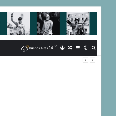
℃
14
Iniciar
Artículo
Barra
Switch
Buscar
Buenos Aires
Sesión
Aleatorio
Lateral
skin