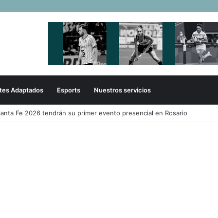
tes Adaptados
Esports
Nuestros servicios
 a Paraguay y clasificó a la Americup