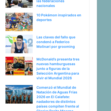
las federaciones
t
e
nacionales
e
p
10 Pokémon inspirados en
r
á
deportes
i
g
o
i
r
n
Las claves del fallo que
condenó a Federico
a
Molinari por grooming
McDonald’s presenta tres
nuevas hamburguesas
junto a figuras de la
Selección Argentina para
vivir el Mundial 2026
Comenzó el Mundial de
Natación de Aguas Frías
2026 en El Calafate:
nadadores de distintos
países compiten frente al
Glaciar Perito Moreno