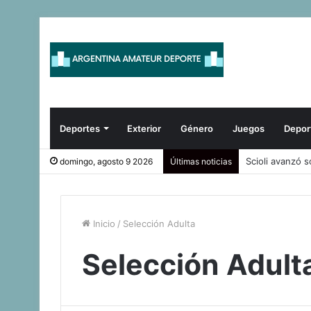
Deportes
Exterior
Género
Juegos
Depor
Argentina reaf
domingo, agosto 9 2026
Últimas noticias
Inicio
/
Selección Adulta
Selección Adult