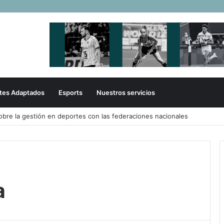
tes Adaptados
Esports
Nuestros servicios
irmó su liderazgo y venció a Uruguay en el Sudamericano
a