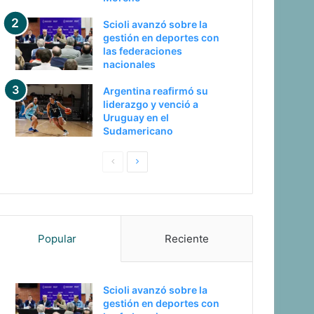
Scioli avanzó sobre la
gestión en deportes con
las federaciones
nacionales
Argentina reafirmó su
liderazgo y venció a
Uruguay en el
Sudamericano
P
S
a
i
g
g
i
u
Popular
Reciente
n
i
a
e
a
n
Scioli avanzó sobre la
n
t
gestión en deportes con