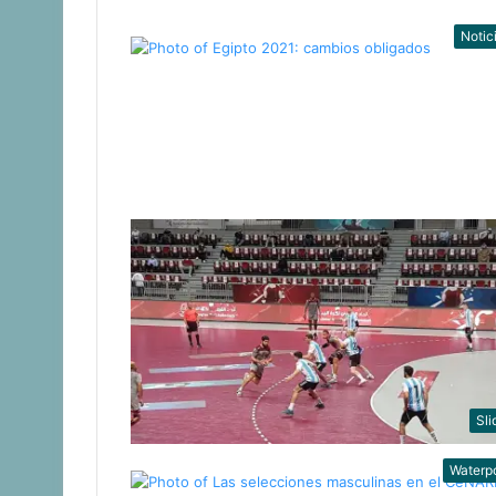
Notic
Sli
Waterp