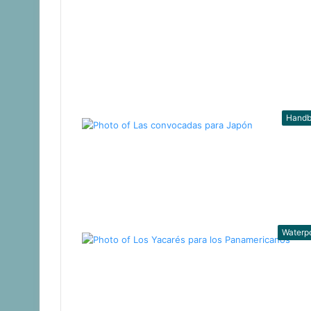
Handb
Waterp