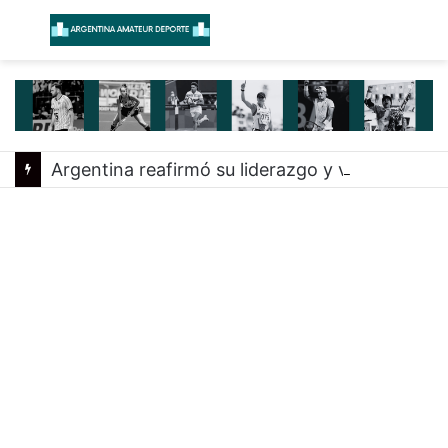
Menú
B
Argentina reafirmó su liderazgo y venció a Uruguay en el Sudamericano