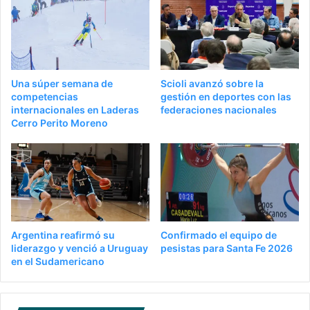
Una súper semana de
Scioli avanzó sobre la
competencias
gestión en deportes con las
internacionales en Laderas
federaciones nacionales
Cerro Perito Moreno
Argentina reafirmó su
Confirmado el equipo de
liderazgo y venció a Uruguay
pesistas para Santa Fe 2026
en el Sudamericano