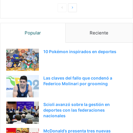
P
S
a
i
g
g
Popular
Reciente
i
u
n
i
a
e
10 Pokémon inspirados en deportes
a
n
n
t
t
e
Las claves del fallo que condenó a
e
p
Federico Molinari por grooming
r
á
i
g
Scioli avanzó sobre la gestión en
o
i
deportes con las federaciones
nacionales
r
n
a
McDonald’s presenta tres nuevas