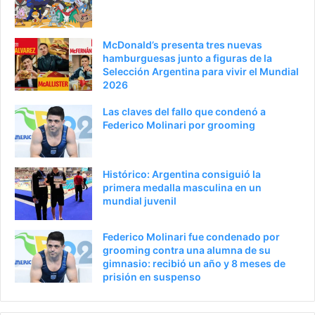
n
t
t
e
McDonald’s presenta tres nuevas
e
p
hamburguesas junto a figuras de la
Selección Argentina para vivir el Mundial
r
á
2026
i
g
Las claves del fallo que condenó a
o
i
Federico Molinari por grooming
r
n
a
Histórico: Argentina consiguió la
primera medalla masculina en un
mundial juvenil
Federico Molinari fue condenado por
grooming contra una alumna de su
gimnasio: recibió un año y 8 meses de
prisión en suspenso