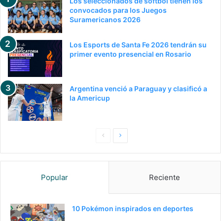
Los seleccionados de sóftbol tienen los
convocados para los Juegos
Suramericanos 2026
Los Esports de Santa Fe 2026 tendrán su
primer evento presencial en Rosario
Argentina venció a Paraguay y clasificó a
la Americup
P
S
a
i
g
g
Popular
Reciente
i
u
n
i
a
e
10 Pokémon inspirados en deportes
a
n