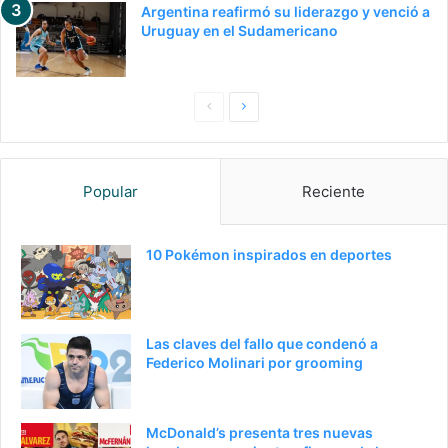
Argentina reafirmó su liderazgo y venció a
Uruguay en el Sudamericano
P
S
a
i
g
g
Popular
Reciente
i
u
n
i
a
e
10 Pokémon inspirados en deportes
a
n
n
t
t
e
Las claves del fallo que condenó a
e
p
Federico Molinari por grooming
r
á
i
g
McDonald’s presenta tres nuevas
o
i