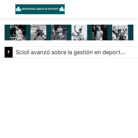
Menú
B
Scioli avanzó sobre la gestión en deportes con las federaciones nacionales