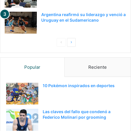
Argentina reafirmó su liderazgo y venció a
Uruguay en el Sudamericano
P
S
a
i
g
g
Popular
Reciente
i
u
n
i
a
e
10 Pokémon inspirados en deportes
a
n
n
t
t
e
Las claves del fallo que condenó a
e
p
Federico Molinari por grooming
r
á