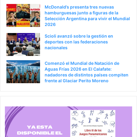
i
g
McDonald’s presenta tres nuevas
o
i
hamburguesas junto a figuras de la
Selección Argentina para vivir el Mundial
r
n
2026
a
Scioli avanzó sobre la gestión en
deportes con las federaciones
nacionales
Comenzó el Mundial de Natación de
Aguas Frías 2026 en El Calafate:
nadadores de distintos países compiten
frente al Glaciar Perito Moreno