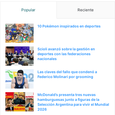
g
g
Popular
Reciente
i
u
n
i
a
e
10 Pokémon inspirados en deportes
a
n
n
t
t
e
Scioli avanzó sobre la gestión en
e
p
deportes con las federaciones
nacionales
r
á
i
g
Las claves del fallo que condenó a
o
i
Federico Molinari por grooming
r
n
a
McDonald’s presenta tres nuevas
hamburguesas junto a figuras de la
Selección Argentina para vivir el Mundial
2026