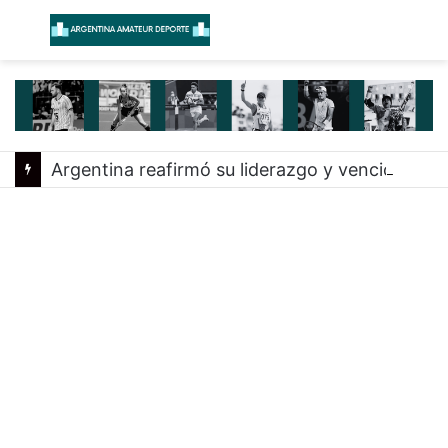
Menú
B
Argentina reafirmó su liderazgo y venció a Uruguay en el Sudamericano