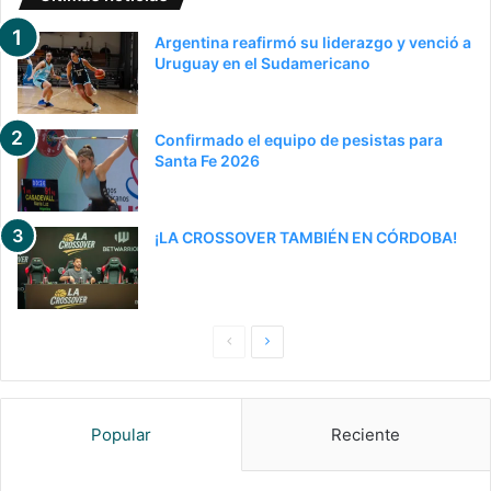
Argentina reafirmó su liderazgo y venció a
Uruguay en el Sudamericano
Confirmado el equipo de pesistas para
Santa Fe 2026
¡LA CROSSOVER TAMBIÉN EN CÓRDOBA!
P
S
a
i
g
g
Popular
Reciente
i
u
n
i