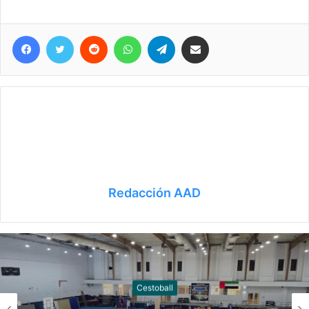
Facebook
Twitter
Reddit
WhatsApp
Telegram
Compartir vía correo electrónico
Redacción AAD
Cestoball