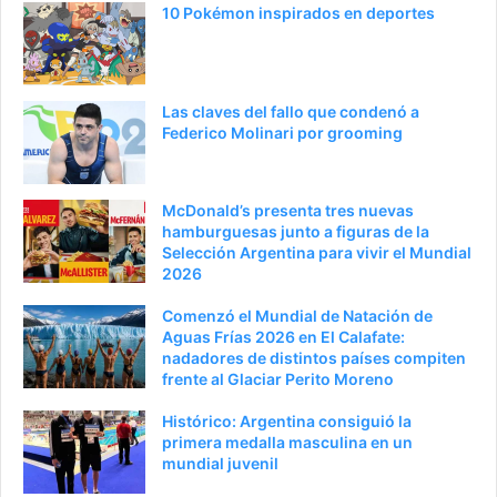
a
e
10 Pokémon inspirados en deportes
a
n
n
t
t
e
Las claves del fallo que condenó a
e
p
Federico Molinari por grooming
r
á
i
g
McDonald’s presenta tres nuevas
o
i
hamburguesas junto a figuras de la
Selección Argentina para vivir el Mundial
r
n
2026
a
Comenzó el Mundial de Natación de
Aguas Frías 2026 en El Calafate:
nadadores de distintos países compiten
frente al Glaciar Perito Moreno
Histórico: Argentina consiguió la
primera medalla masculina en un
mundial juvenil