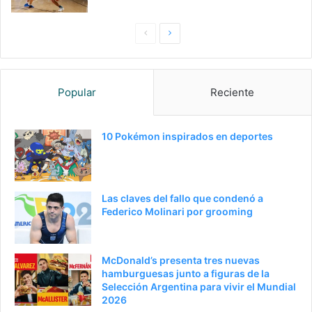
P
S
a
i
g
g
Popular
Reciente
i
u
n
i
a
e
10 Pokémon inspirados en deportes
a
n
n
t
t
e
Las claves del fallo que condenó a
e
p
Federico Molinari por grooming
r
á
i
g
McDonald’s presenta tres nuevas
o
i
hamburguesas junto a figuras de la
Selección Argentina para vivir el Mundial
r
n
2026
a