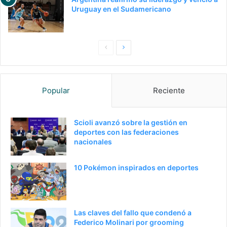
Uruguay en el Sudamericano
P
S
a
i
g
g
Popular
Reciente
i
u
n
i
a
e
Scioli avanzó sobre la gestión en
deportes con las federaciones
a
n
nacionales
n
t
t
e
10 Pokémon inspirados en deportes
e
p
r
á
i
g
Las claves del fallo que condenó a
o
i
Federico Molinari por grooming