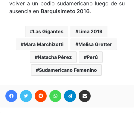
volver a un podio sudamericano luego de su
ausencia en
Barquisimeto 2016.
Las Gigantes
Lima 2019
Mara Marchizotti
Melisa Gretter
Natacha Pérez
Perú
Sudamericano Femenino
Facebook
Twitter
Reddit
WhatsApp
Telegram
Compartir vía correo electrónico