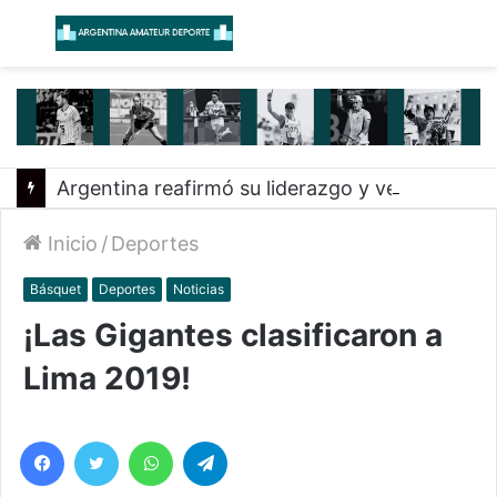
Menú
B
Argentina reafirmó su liderazgo y venció a Uruguay en el Sudamericano
Inicio
/
Deportes
Básquet
Deportes
Noticias
¡Las Gigantes clasificaron a
Lima 2019!
Facebook
Twitter
WhatsApp
Telegram