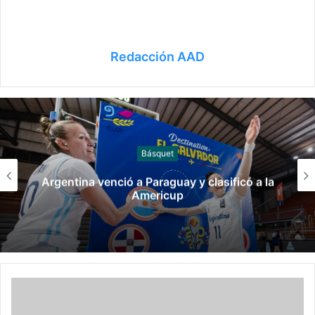
Redacción AAD
Canotaje
Manuel Tripano se consagró campeón
panamericano de canotaje slalom