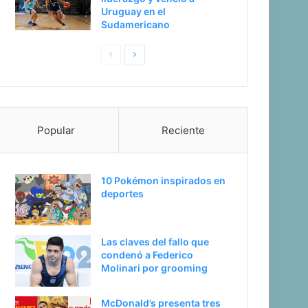
Uruguay en el
Sudamericano
P
S
a
i
g
g
i
u
Popular
Reciente
n
i
a
e
a
n
10 Pokémon inspirados en
n
t
deportes
t
e
e
p
Las claves del fallo que
r
á
condenó a Federico
i
g
Molinari por grooming
o
i
McDonald’s presenta tres
r
n