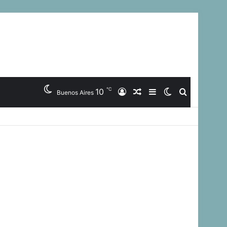
℃
10
Iniciar
Artículo
Barra
Switch
Buscar
Buenos Aires
Sesión
Aleatorio
Lateral
skin