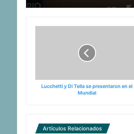
Manuel Tripano se consagró campeón 
Las claves del fallo que condenó a Fed
Lucchetti y Di Tella se presentaron en el
Late el Sur: la canción de los Juegos
Mundial
Artículos Relacionados