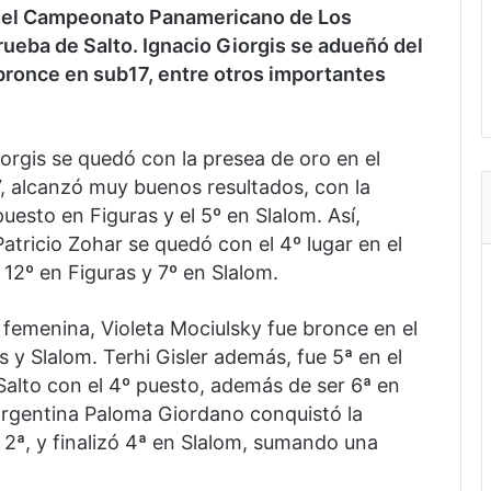
7 del Campeonato Panamericano de Los
rueba de Salto. Ignacio Giorgis se adueñó del
 bronce en sub17, entre otros importantes
rgis se quedó con la presea de oro en el
17, alcanzó muy buenos resultados, con la
uesto en Figuras y el 5º en Slalom. Así,
atricio Zohar se quedó con el 4º lugar en el
 12º en Figuras y 7º en Slalom.
 femenina, Violeta Mociulsky fue bronce en el
as y Slalom. Terhi Gisler además, fue 5ª en el
Salto con el 4º puesto, además de ser 6ª en
a argentina Paloma Giordano conquistó la
 2ª, y finalizó 4ª en Slalom, sumando una