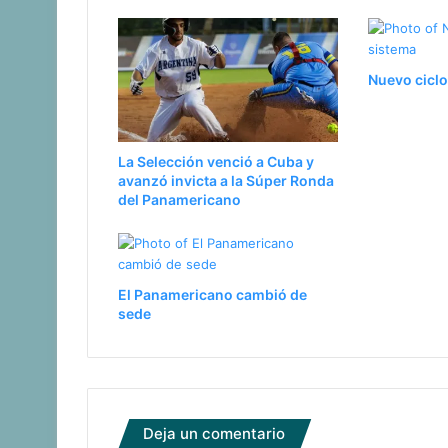
Nuevo ciclo
La Selección venció a Cuba y
avanzó invicta a la Súper Ronda
del Panamericano
El Panamericano cambió de
sede
Deja un comentario