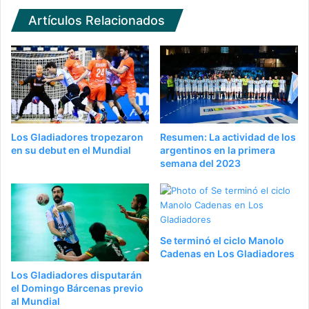
Artículos Relacionados
Los Gladiadores tropezaron
Resumen: La actividad de los
en su debut en el Mundial
argentinos en la primera
semana del 2023
Se terminó el ciclo Manolo
Cadenas en Los Gladiadores
Los Gladiadores disputarán
el Domingo Bárcenas previo
al Mundial