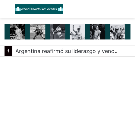
Menú
B
Argentina reafirmó su liderazgo y venció a Uruguay en el Sudamericano