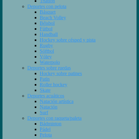
Triatlón
Deportes con pelota
Básquet
Beach Volley
Béisbol
Fútbol
Handball
Hockey sobre césped y pista
Rugby
Sóftbol
Vóley
Waterpolo
Deportes sobre ruedas
Hockey sobre patines
Patín
Roller hockey
Skate
Deportes acuáticos
Natación artística
Natación
Surf
Deportes con raqueta/paleta
Bádminton
Pádel
Pelota