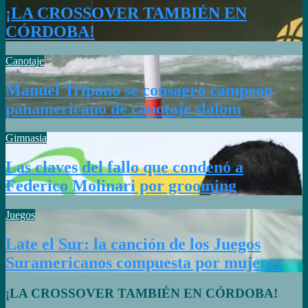
¡LA CROSSOVER TAMBIÉN EN
CÓRDOBA!
Canotaje
Manuel Tripano se consagró campeón
panamericano de canotaje slalom
Gimnasia
Las claves del fallo que condenó a
Federico Molinari por grooming
Juegos
Late el Sur: la canción de los Juegos
Suramericanos compuesta por mujeres
¡LA CROSSOVER TAMBIÉN EN CÓRDOBA!