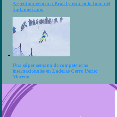
Argentina venció a Brasil y está en la final del
Sudamericano
Una súper semana de competencias
internacionales en Laderas Cerro Perito
Moreno