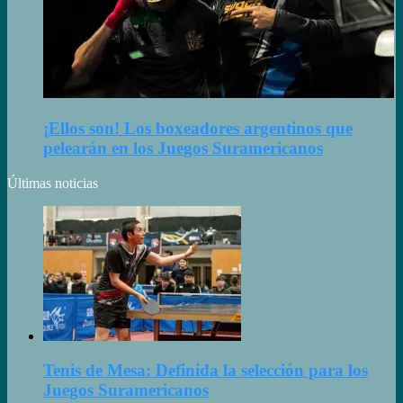
¡Ellos son! Los boxeadores argentinos que
pelearán en los Juegos Suramericanos
Últimas noticias
Tenis de Mesa: Definida la selección para los
Juegos Suramericanos