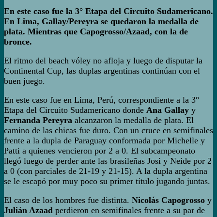
En este caso fue la 3° Etapa del Circuito Sudamericano.
En Lima, Gallay/Pereyra se quedaron la medalla de
plata. Mientras que Capogrosso/Azaad, con la de
bronce.
El ritmo del beach vóley no afloja y luego de disputar la
Continental Cup, las duplas argentinas continúan con el
buen juego.
En este caso fue en Lima, Perú, correspondiente a la 3°
Etapa del Circuito Sudamericano donde
Ana Gallay
y
Fernanda Pereyra
alcanzaron la medalla de plata. El
camino de las chicas fue duro. Con un cruce en semifinales
frente a la dupla de Paraguay conformada por Michelle y
Patti a quienes vencieron por 2 a 0. El subcampeonato
llegó luego de perder ante las brasileñas Josi y Neide por 2
a 0 (con parciales de 21-19 y 21-15). A la dupla argentina
se le escapó por muy poco su primer título jugando juntas.
El caso de los hombres fue distinta.
Nicolás Capogrosso
y
Julián Azaad
perdieron en semifinales frente a su par de