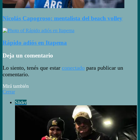
Nicolás Capogroso: mentalista del beach volley
Rápido adiós en Itapema
Deja un comentario
Lo siento, tenés que estar
conectado
para publicar un
comentario.
Mirá también
Cerrar
Slider