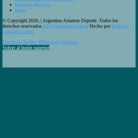
Nuestros servicios
Inicio
© Copyright 2026, | Argentina Amateur Deporte. Todos los
derechos reservados
info@aadeporte.com.ar
Hecho por
Federico
González Cueto
Facebook
Twitter
WhatsApp
Telegram
Volver al botón superior