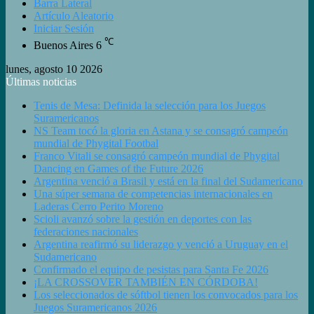
Barra Lateral
Artículo Aleatorio
Iniciar Sesión
℃
Buenos Aires
6
lunes, agosto 10 2026
Últimas noticias
Tenis de Mesa: Definida la selección para los Juegos
Suramericanos
NS Team tocó la gloria en Astana y se consagró campeón
mundial de Phygital Footbal
Franco Vitali se consagró campeón mundial de Phygital
Dancing en Games of the Future 2026
Argentina venció a Brasil y está en la final del Sudamericano
Una súper semana de competencias internacionales en
Laderas Cerro Perito Moreno
Scioli avanzó sobre la gestión en deportes con las
federaciones nacionales
Argentina reafirmó su liderazgo y venció a Uruguay en el
Sudamericano
Confirmado el equipo de pesistas para Santa Fe 2026
¡LA CROSSOVER TAMBIÉN EN CÓRDOBA!
Los seleccionados de sóftbol tienen los convocados para los
Juegos Suramericanos 2026