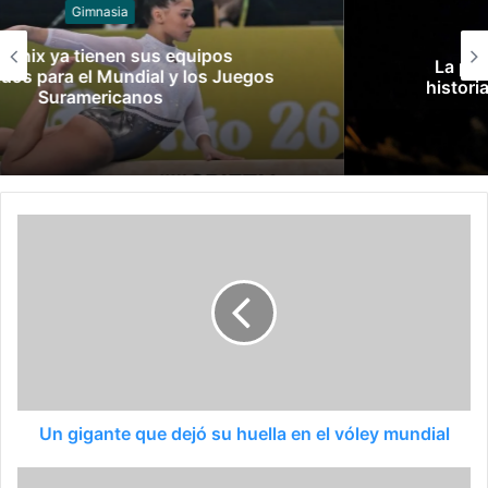
Gimnasia
La perfección de Nadia Comaneci: La
historia del primer 10 perfecto olímpico
Un gigante que dejó su huella en el vóley mundial