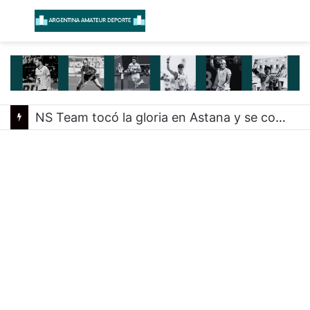
Menú
B
NS Team tocó la gloria en Astana y se consagró campeón mundial de Phygital Footbal