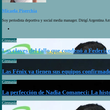
Micaela Piserchia
Soy periodista deportiva y social media manager. Dirigí Argentin
Twitter
Gimnasia
Las claves del fallo que condenó a Federi
Gimnasia
Las Fénix ya tienen sus equipos confirmad
Gimnasia
La perfección de Nadia Comaneci: La histo
Gimnasia