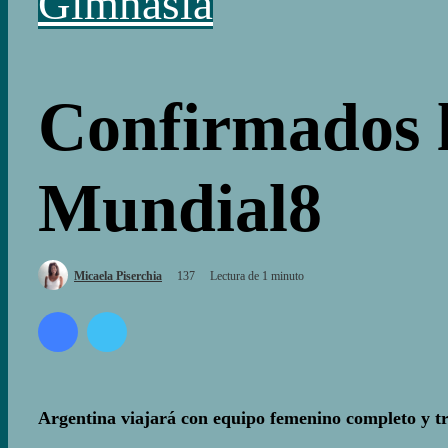
Gimnasia
Confirmados l
Mundial8
Follow
Micaela Piserchia
137
Lectura de 1 minuto
on
Facebook
Twitter
Twitter
Argentina viajará con equipo femenino completo y tre