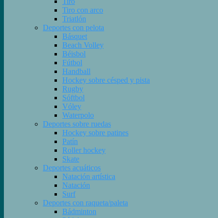
Tiro
Tiro con arco
Triatlón
Deportes con pelota
Básquet
Beach Volley
Béisbol
Fútbol
Handball
Hockey sobre césped y pista
Rugby
Sóftbol
Vóley
Waterpolo
Deportes sobre ruedas
Hockey sobre patines
Patín
Roller hockey
Skate
Deportes acuáticos
Natación artística
Natación
Surf
Deportes con raqueta/paleta
Bádminton