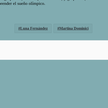
prender el sueño olímpico.
Luna Fernández
Martina Dominici