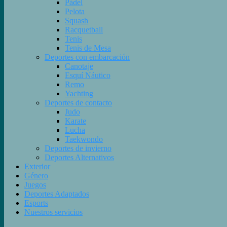
Pádel
Pelota
Squash
Racquetball
Tenis
Tenis de Mesa
Deportes con embarcación
Canotaje
Esquí Náutico
Remo
Yachting
Deportes de contacto
Judo
Karate
Lucha
Taekwondo
Deportes de invierno
Deportes Alternativos
Exterior
Género
Juegos
Deportes Adaptados
Esports
Nuestros servicios