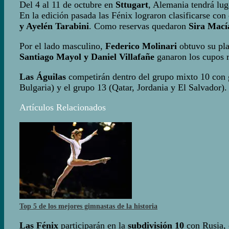
Del 4 al 11 de octubre en
Sttugart
, Alemania tendrá lug
En la edición pasada las Fénix lograron clasificarse co
y Ayelén Tarabini
. Como reservas quedaron
Sira Mací
Por el lado masculino,
Federico Molinari
obtuvo su pla
Santiago Mayol y Daniel Villafañe
ganaron los cupos r
Las Águilas
competirán dentro del grupo mixto 10 con 
Bulgaria) y el grupo 13 (Qatar, Jordania y El Salvador).
Artículos Relacionados
Top 5 de los mejores gimnastas de la historia
Las Fénix
participarán en la
subdivisión 10
con Rusia, e