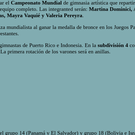
ar el
Campeonato Mundial
de gimnasia artística que reparti
n equipo completo. Las integranted serán:
Martina Dominici, 
as, Mayra Vaquié y Valeria Pereyra
.
za mundialista al ganar la medalla de bronce en los Juegos P
estantes.
gimnastas de Puerto Rico e Indonesia. En la
subdivisión 4
con
 La primera rotación de los varones será en anillas.
l grupo 14 (Panamá y El Salvador) y grupo 18 (Bolivia e Israe