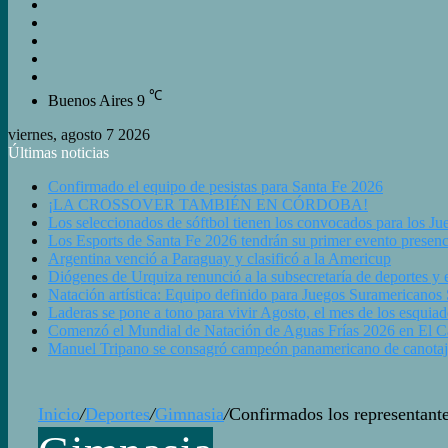
Buscar
Switch
skin
Barra
Lateral
Artículo
Aleatorio
Iniciar
Sesión
℃
Buenos Aires
9
viernes, agosto 7 2026
Últimas noticias
Confirmado el equipo de pesistas para Santa Fe 2026
¡LA CROSSOVER TAMBIÉN EN CÓRDOBA!
Los seleccionados de sóftbol tienen los convocados para los J
Los Esports de Santa Fe 2026 tendrán su primer evento presenc
Argentina venció a Paraguay y clasificó a la Americup
Diógenes de Urquiza renunció a la subsecretaría de deportes y e
Natación artística: Equipo definido para Juegos Suramericanos
Laderas se pone a tono para vivir Agosto, el mes de los esquiad
Comenzó el Mundial de Natación de Aguas Frías 2026 en El Cala
Manuel Tripano se consagró campeón panamericano de canotaj
Inicio
/
Deportes
/
Gimnasia
/
Confirmados los representant