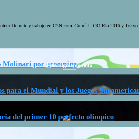
a Amateur Deporte y trabajo en C5N.com. Cubrí JJ. OO Río 2016 y Tok
co Molinari por grooming
Leer siguiente nota
os para el Mundial y los Juegos Suramerica
ria del primer 10 perfecto olímpico