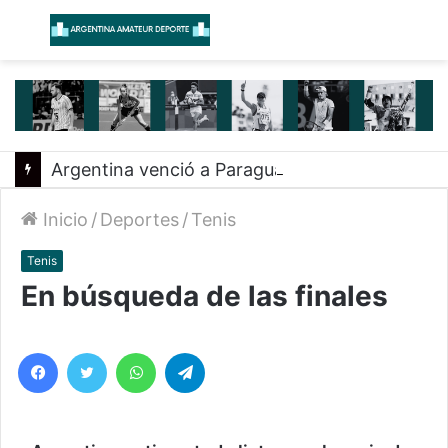
Menú
B
Argentina venció a Paraguay y clasificó a la Americup
Inicio
/
Deportes
/
Tenis
Tenis
En búsqueda de las finales
Facebook
Twitter
WhatsApp
Telegram