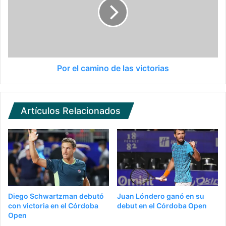
Por el camino de las victorias
Artículos Relacionados
Diego Schwartzman debutó
Juan Lóndero ganó en su
con victoria en el Córdoba
debut en el Córdoba Open
Open