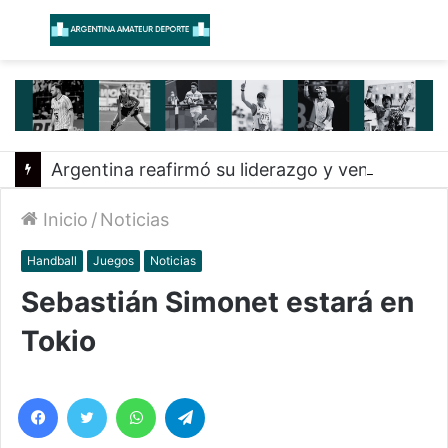
Menú
B
Argentina reafirmó su liderazgo y venció a Uruguay en el Sudamericano
Inicio
/
Noticias
Handball
Juegos
Noticias
Sebastián Simonet estará en
Tokio
Facebook
Twitter
WhatsApp
Telegram