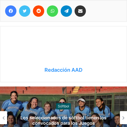
Facebook
Twitter
Reddit
WhatsApp
Telegram
Compartir vía correo electrónico
Redacción AAD
Canotaje
Manuel Tripano se consagró campeón
panamericano de canotaje slalom