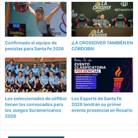
Confirmado el equipo de
¡LA CROSSOVER TAMBIÉN EN
pesistas para Santa Fe 2026
CÓRDOBA!
Los seleccionados de sóftbol
Los Esports de Santa Fe
tienen los convocados para
2026 tendrán su primer
los Juegos Suramericanos
evento presencial en Rosario
2026