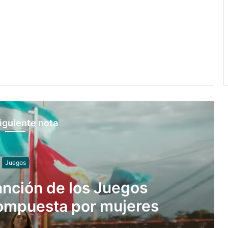
iguiente nota
Slider
xeadores argentinos que
Juegos Suramericanos