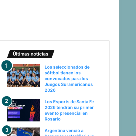
Últimas noticias
Los seleccionados de
sóftbol tienen los
convocados para los
Juegos Suramericanos
2026
Los Esports de Santa Fe
2026 tendrán su primer
evento presencial en
Rosario
Argentina venció a