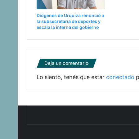
Diógenes de Urquiza renunció a
la subsecretaría de deportes y
escala la interna del gobierno
Deja un comentario
Lo siento, tenés que estar
conectado
p