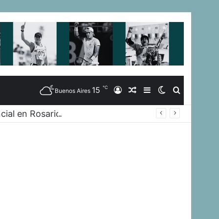
℃
15
Iniciar
Artículo
Barra
Switch
Buscar
Buenos Aires
cial en Rosario
Sesión
Aleatorio
Lateral
skin