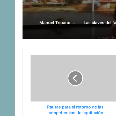
Manuel Tripano se consagró campeón panamericano de canotaje slalom
Pautas para el retorno de las
competencias de equitación