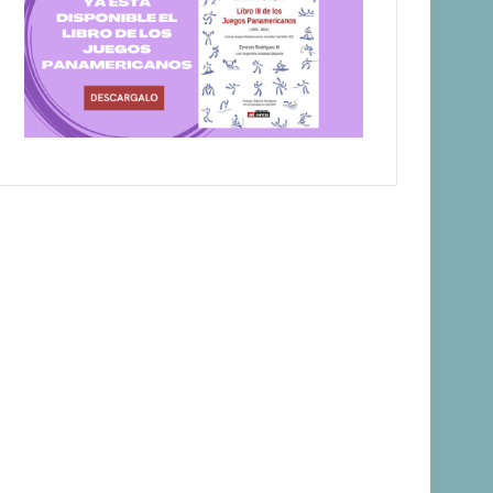
Canotaje
Manuel Tripano se cons
panamericano de cano