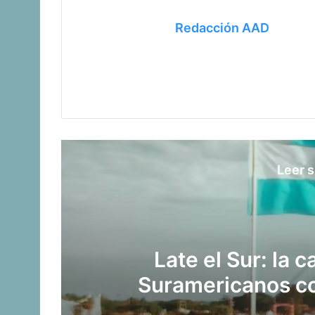
Redacción AAD
Leer s
¡Ellos son! Los bo
pelearán en los 