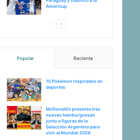
Paraguay y clasificó a la
Americup
Pagina
Siguiente
anterior
página
Popular
Reciente
10 Pokémon inspirados en
deportes
McDonald’s presenta tres
nuevas hamburguesas
junto a figuras de la
Selección Argentina para
vivir el Mundial 2026