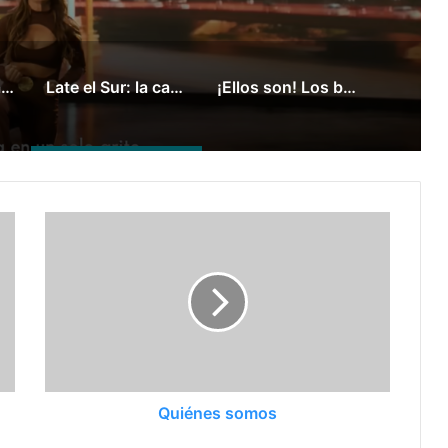
Las claves del fallo que condenó a Federico Molinari por grooming
Late el Sur: la canción de los Juegos Suramericanos compuesta por mujeres
¡Ellos son! Los boxeadores argentinos que pelearán en los Juegos Suramericanos
Quiénes somos