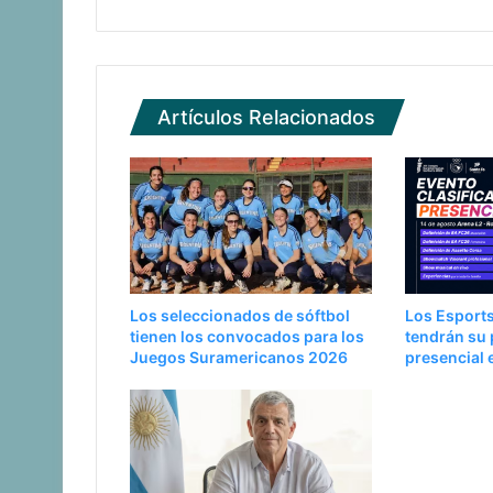
Artículos Relacionados
Los seleccionados de sóftbol
Los Esports
tienen los convocados para los
tendrán su 
Juegos Suramericanos 2026
presencial 