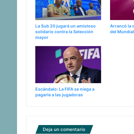
La Sub 20 jugará un amistoso
Arrancó la 
solidario contra la Selección
del Mundia
mayor
Escándalo: La FIFA se niega a
pagarle a las jugadoras
Deja un comentario