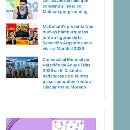
Las claves del fallo que
condenó a Federico
Molinari por grooming
McDonald’s presenta tres
nuevas hamburguesas
junto a figuras de la
Selección Argentina para
vivir el Mundial 2026
Comenzó el Mundial de
Natación de Aguas Frías
2026 en El Calafate:
nadadores de distintos
países compiten frente al
Glaciar Perito Moreno