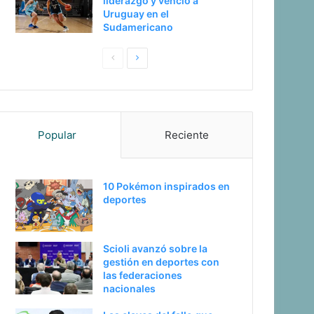
liderazgo y venció a
Uruguay en el
Sudamericano
Pagina
Siguiente
anterior
página
Popular
Reciente
10 Pokémon inspirados en
deportes
Scioli avanzó sobre la
gestión en deportes con
las federaciones
nacionales