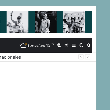
℃
13
Iniciar
Artículo
Barra
Switch
Buscar
Buenos Aires
nacionales
Sesión
Aleatorio
Lateral
skin