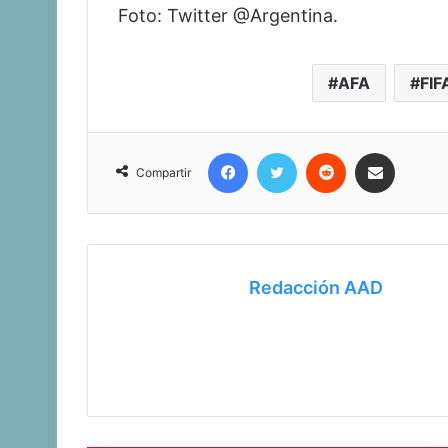
Foto: Twitter @Argentina.
AFA
FIF
Facebook
Twitter
Reddit
Compartir vía corr
Compartir
Redacción AAD