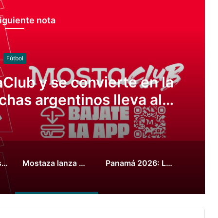
iguiente nota
Juegos
26: La natación cerró con 35
medallas
McDonald’s presenta tres nuevas hamburguesas junto a figuras de la Selección Argentina para vivir el Mundial 2026
Mostaza lanza MostaClub y se convierte en la marca que más hinchas argentinos lleva al Mundial
Panamá 2026: La natación cerró con 35 medallas