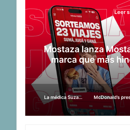
Leer s
rte en la
Panamá 20
lleva al
La médica Suzanne Huurman hace historia como jefa médica en la Copa del Mundo 2026