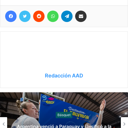
Facebook
Twitter
Reddit
WhatsApp
Telegram
Compartir vía correo electrónico
Redacción AAD
Básquet
ió a Paraguay y clasificó a la
Argentina venc