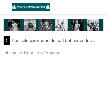
Menú
B
Los seleccionados de sóftbol tienen los convocados para los Juegos Suramericanos 2026
Inicio
/
Deportes
/
Básquet