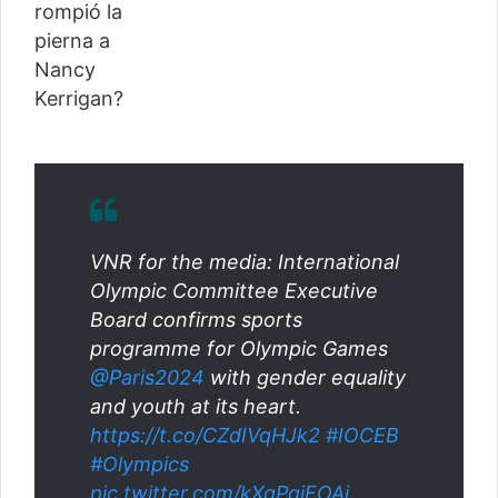
VNR for the media: International
Olympic Committee Executive
Board confirms sports
programme for Olympic Games
@Paris2024
with gender equality
and youth at its heart.
https://t.co/CZdIVqHJk2
#IOCEB
#Olympics
pic.twitter.com/kXgPqjFOAi