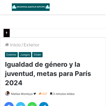
Menú
B
Inicio
/
Exterior
Exterior
Juegos
Slider
Igualdad de género y la
juventud, metas para París
2024
Follow
Matías Montoya
527
3 minutos leídos
on
Facebook
Twitter
WhatsApp
Telegram
Twitter