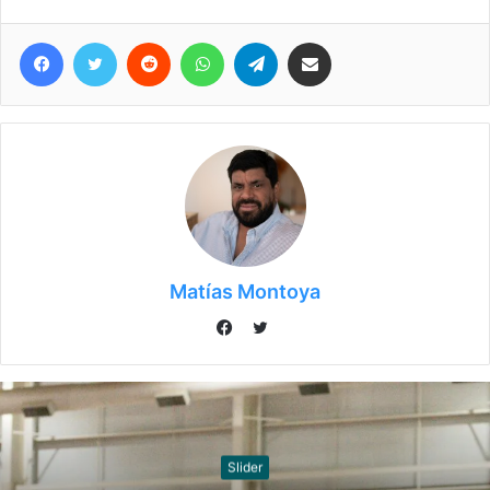
Facebook
Twitter
Reddit
WhatsApp
Telegram
Compartir vía correo electrónico
Matías Montoya
Twitter
Facebook
Slider