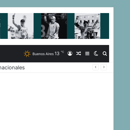
℃
13
Iniciar
Artículo
Barra
Switch
Buscar
Buenos Aires
nacionales
Sesión
Aleatorio
Lateral
skin