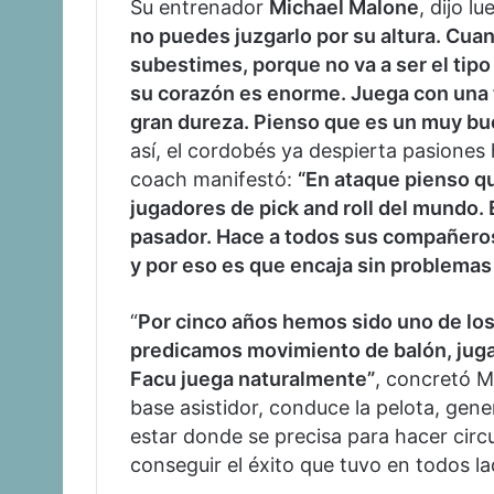
Su entrenador
Michael Malone
, dijo l
no puedes juzgarlo por su altura. Cua
subestimes, porque no va a ser el tipo 
su corazón es enorme. Juega con una 
gran dureza. Pienso que es un muy bue
así, el cordobés ya despierta pasiones
coach manifestó:
“En ataque pienso q
jugadores de pick and roll del mundo. 
pasador. Hace a todos sus compañer
y por eso es que encaja sin problemas 
“
Por cinco años hemos sido uno de lo
predicamos movimiento de balón, juga
Facu juega naturalmente”
, concretó M
base asistidor, conduce la pelota, ge
estar donde se precisa para hacer circu
conseguir el éxito que tuvo en todos l