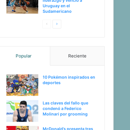
liderazgo y venció a
Uruguay en el
Sudamericano
Pagina
Siguiente
anterior
página
Popular
Reciente
10 Pokémon inspirados en
deportes
Las claves del fallo que
condenó a Federico
Molinari por grooming
McDonald’s presenta tres