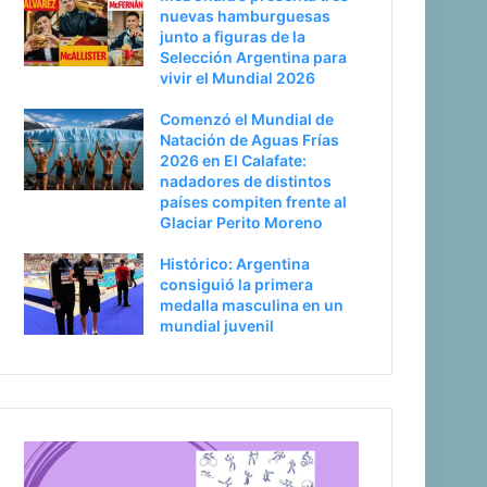
nuevas hamburguesas
junto a figuras de la
Selección Argentina para
vivir el Mundial 2026
Comenzó el Mundial de
Natación de Aguas Frías
2026 en El Calafate:
nadadores de distintos
países compiten frente al
Glaciar Perito Moreno
Histórico: Argentina
consiguió la primera
medalla masculina en un
mundial juvenil