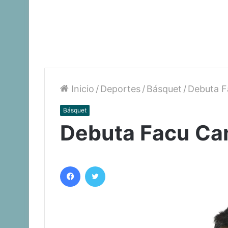
Inicio
/
Deportes
/
Básquet
/
Debuta F
Básquet
Debuta Facu Ca
Facebook
Twitter