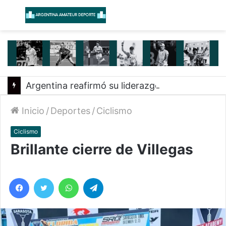
Menú
B
Argentina reafirmó su liderazgo y venció a Uruguay en el Sudamericano
Inicio
/
Deportes
/
Ciclismo
Ciclismo
Brillante cierre de Villegas
Facebook
Twitter
WhatsApp
Telegram