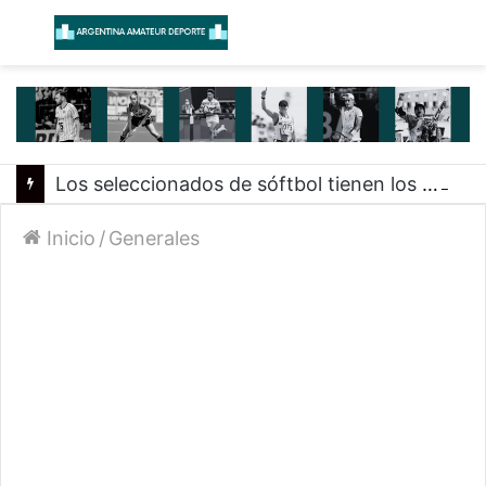
Menú
B
Los seleccionados de sóftbol tienen los convocados para los Juegos Suramericanos 2026
Inicio
/
Generales