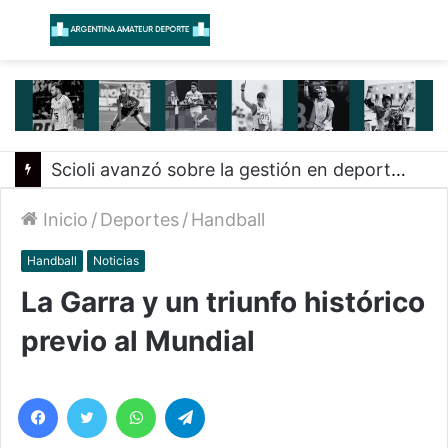
Menú
B
Scioli avanzó sobre la gestión en deportes con las federaciones nacionales
Inicio
/
Deportes
/
Handball
Handball
Noticias
La Garra y un triunfo histórico
previo al Mundial
Facebook
Twitter
WhatsApp
Telegram