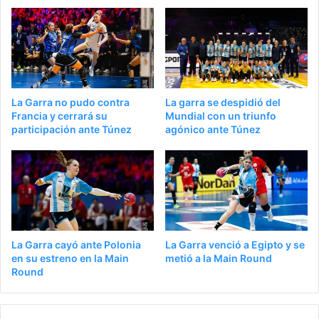
La Garra no pudo contra
La garra se despidió del
Francia y cerrará su
Mundial con un triunfo
participación ante Túnez
agónico ante Túnez
La Garra cayó ante Polonia
La Garra venció a Egipto y se
en su estreno en la Main
metió a la Main Round
Round