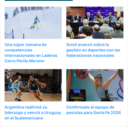
Una súper semana de
Scioli avanzó sobre la
competencias
gestión en deportes con las
internacionales en Laderas
federaciones nacionales
Cerro Perito Moreno
Argentina reafirmó su
Confirmado el equipo de
liderazgo y venció a Uruguay
pesistas para Santa Fe 2026
en el Sudamericano