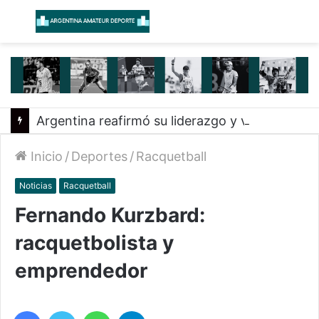
Menú
B
Argentina reafirmó su liderazgo y venció a Uruguay en el Sudamericano
Inicio
/
Deportes
/
Racquetball
Noticias
Racquetball
Fernando Kurzbard:
racquetbolista y
emprendedor
Facebook
Twitter
WhatsApp
Telegram