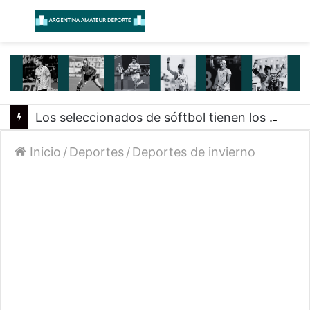
Menú
B
Los seleccionados de sóftbol tienen los convocados para los Juegos Suramericanos 2026
Inicio
/
Deportes
/
Deportes de invierno