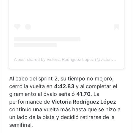
A
post shared by Victoria Rodriguez Lopez (@victoriarlop)
Al cabo del sprint 2, su tiempo no mejoró,
cerró la vuelta en
4:42.83
y al completar el
giramiento al óvalo señaló
41.70
. La
performance de
Victoria Rodríguez López
continúo una vuelta más hasta que se hizo a
un lado de la pista y decidió retirarse de la
semifinal.