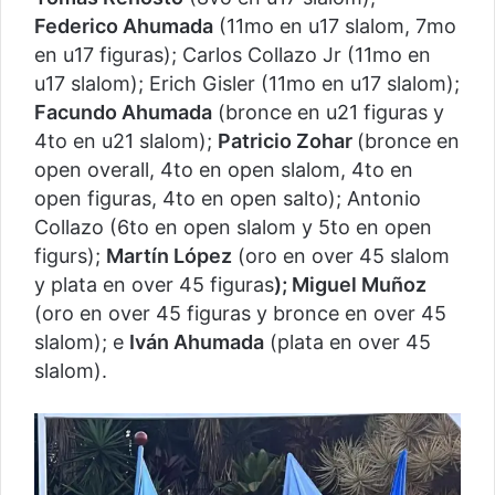
Federico Ahumada
(11mo en u17 slalom, 7mo
en u17 figuras); Carlos Collazo Jr (11mo en
u17 slalom); Erich Gisler (11mo en u17 slalom);
Facundo Ahumada
(bronce en u21 figuras y
4to en u21 slalom);
Patricio Zohar
(bronce en
open overall, 4to en open slalom, 4to en
open figuras, 4to en open salto); Antonio
Collazo (6to en open slalom y 5to en open
figurs);
Martín López
(oro en over 45 slalom
y plata en over 45 figuras
); Miguel Muñoz
(oro en over 45 figuras y bronce en over 45
slalom); e
Iván Ahumada
(plata en over 45
slalom).