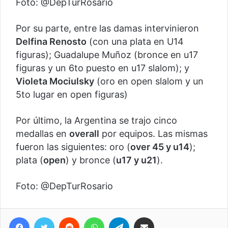
Foto: @DepTurRosario
Por su parte, entre las damas intervinieron
Delfina Renosto
(con una plata en U14
figuras); Guadalupe Muñoz (bronce en u17
figuras y un 6to puesto en u17 slalom); y
Violeta Mociulsky
(oro en open slalom y un
5to lugar en open figuras)
Por último, la Argentina se trajo cinco
medallas en
overall
por equipos. Las mismas
fueron las siguientes: oro (
over 45 y u14
);
plata (
open
) y bronce (
u17 y u21
).
Foto: @DepTurRosario
Facebook
Twitter
Reddit
WhatsApp
Telegram
Compartir vía correo electrónico