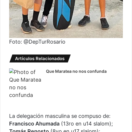
Foto: @DepTurRosario
Artículos Relacionados
Que Maratea no nos confunda
La delegación masculina se compuso de:
Francisco Ahumada
(13ro en u14 slalom);
Tomás Renosto
(8vo en u17 slalom);