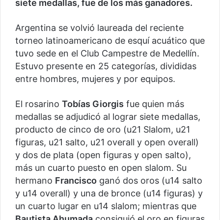
siete medallas, fue de los más ganadores.
Argentina se volvió laureada del reciente
torneo latinoamericano de esquí acuático que
tuvo sede en el Club Campestre de Medellín.
Estuvo presente en 25 categorías, divididas
entre hombres, mujeres y por equipos.
El rosarino
Tobías Giorgis
fue quien más
medallas se adjudicó al lograr siete medallas,
producto de cinco de oro (u21 Slalom, u21
figuras, u21 salto, u21 overall y open overall)
y dos de plata (open figuras y open salto),
más un cuarto puesto en open slalom. Su
hermano
Francisco
ganó dos oros (u14 salto
y u14 overall) y una de bronce (u14 figuras) y
un cuarto lugar en u14 slalom; mientras que
Bautista Ahumada
consiguió el oro en figuras