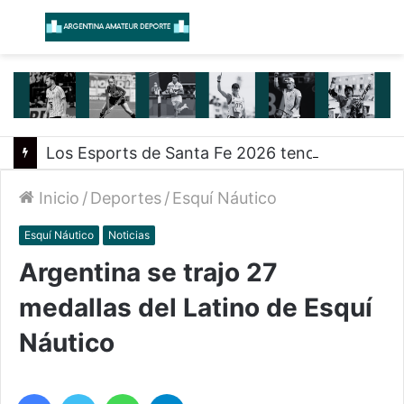
Menú
B
Los Esports de Santa Fe 2026 tendrán su primer evento presencial en Rosario
Inicio
/
Deportes
/
Esquí Náutico
Esquí Náutico
Noticias
Argentina se trajo 27
medallas del Latino de Esquí
Náutico
Facebook
Twitter
WhatsApp
Telegram