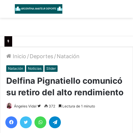
Menú
B
Inicio
/
Deportes
/
Natación
Natación
Noticias
Slider
Delfina Pignatiello comunicó
su retiro del alto rendimiento
Follow
Ángeles Vidal
372
Lectura de 1 minuto
on
Facebook
Twitter
WhatsApp
Telegram
Twitter