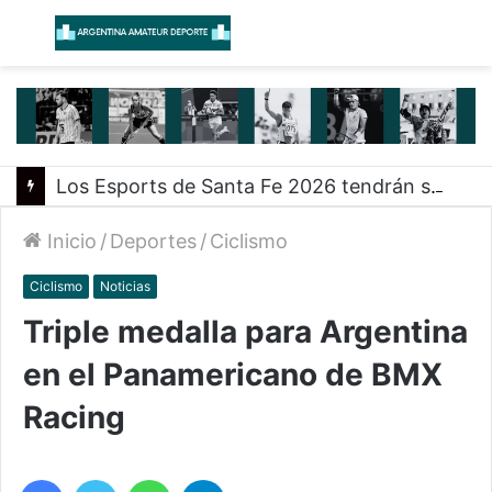
Menú
B
Los Esports de Santa Fe 2026 tendrán su primer evento presencial en Rosario
Inicio
/
Deportes
/
Ciclismo
Ciclismo
Noticias
Triple medalla para Argentina
en el Panamericano de BMX
Racing
Facebook
Twitter
WhatsApp
Telegram