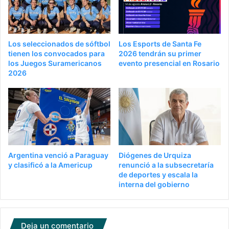
Los seleccionados de sóftbol
Los Esports de Santa Fe
tienen los convocados para
2026 tendrán su primer
los Juegos Suramericanos
evento presencial en Rosario
2026
Argentina venció a Paraguay
Diógenes de Urquiza
y clasificó a la Americup
renunció a la subsecretaría
de deportes y escala la
interna del gobierno
Deja un comentario