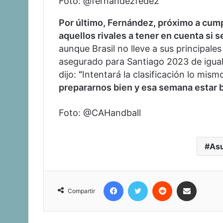
Foto: @fernandezfede2
Por último, Fernández, próximo a cump
aquellos rivales a tener en cuenta si s
aunque Brasil no lleve a sus principales
asegurado para Santiago 2023 de igual
dijo:
“
Intentará la clasificación lo mis
prepararnos bien y esa semana estar bi
Foto: @CAHandball
As
Facebook
Twitter
Reddit
Compartir vía corr
Compartir