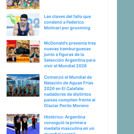
Las claves del fallo que
condenó a Federico
Molinari por grooming
McDonald’s presenta tres
nuevas hamburguesas
junto a figuras de la
Selección Argentina para
vivir el Mundial 2026
Comenzó el Mundial de
Natación de Aguas Frías
2026 en El Calafate:
nadadores de distintos
países compiten frente al
Glaciar Perito Moreno
Histórico: Argentina
consiguió la primera
medalla masculina en un
mundial juvenil