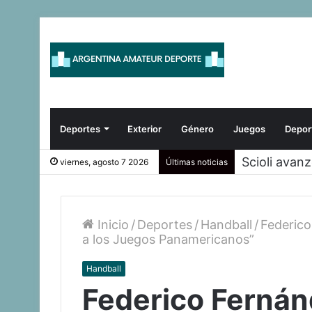
Deportes
Exterior
Género
Juegos
Depor
Scioli avan
viernes, agosto 7 2026
Últimas noticias
Inicio
/
Deportes
/
Handball
/
Federico
a los Juegos Panamericanos”
Handball
Federico Fernán