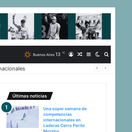
℃
13
Iniciar
Artículo
Barra
Switch
Buscar
Buenos Aires
nacionales
Sesión
Aleatorio
Lateral
skin
Últimas noticias
Una súper semana de
competencias
internacionales en
Laderas Cerro Perito
Moreno