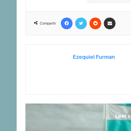
Facebook
Twitter
Reddit
Compartir vía corr
Compartir
Ezequiel Furman
Leer s