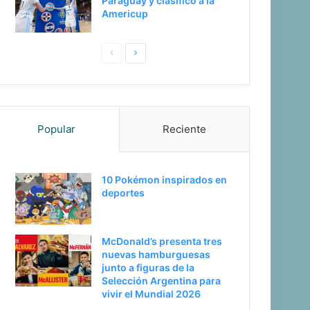
Paraguay y clasificó a la
Americup
Pagina
Siguiente
anterior
página
Popular
Reciente
10 Pokémon inspirados en
deportes
McDonald’s presenta tres
nuevas hamburguesas
junto a figuras de la
Selección Argentina para
vivir el Mundial 2026