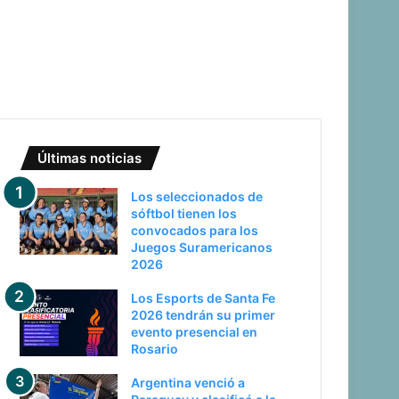
Últimas noticias
Los seleccionados de
sóftbol tienen los
convocados para los
Juegos Suramericanos
2026
Los Esports de Santa Fe
2026 tendrán su primer
evento presencial en
Rosario
Argentina venció a