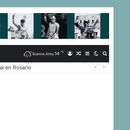
℃
14
Iniciar
Artículo
Barra
Switch
Buscar
Buenos Aires
al en Rosario
Sesión
Aleatorio
Lateral
skin