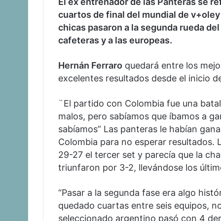
El ex entrenador de las Panteras se ref
cuartos de final del mundial de v+oley 
chicas pasaron a la segunda rueda del
cafeteras y a las europeas.
Hernán Ferraro
quedará entre los mejo
excelentes resultados desde el inicio d
¨El partido con Colombia fue una bat
malos, pero sabíamos que íbamos a gana
sabíamos” Las panteras le habían gana
Colombia para no esperar resultados. 
29-27 el tercer set y parecía que la c
triunfaron por 3-2, llevándose los últim
“Pasar a la segunda fase era algo hist
quedado cuartas entre seis equipos, n
seleccionado argentino pasó con 4 derr