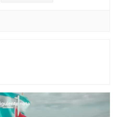
eo electrónico
iguiente nota