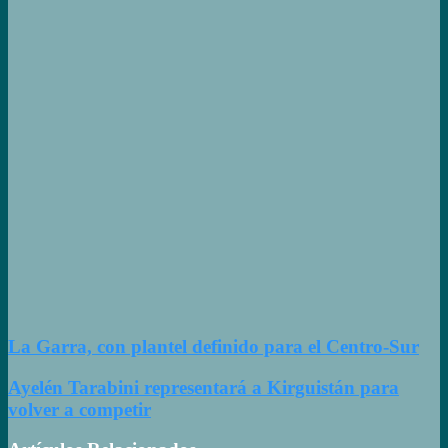
de sóftbol
tienen los
convocados
para los
Juegos
Suramericanos
2026
Manuel
Tripano se
consagró
campeón
panamericano
de canotaje
slalom
La Garra, con plantel definido para el Centro-Sur
Ayelén Tarabini representará a Kirguistán para
volver a competir