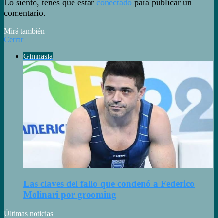
Lo siento, tenés que estar
conectado
para publicar un
comentario.
Mirá también
Cerrar
Gimnasia
Las claves del fallo que condenó a Federico
Molinari por grooming
Últimas noticias