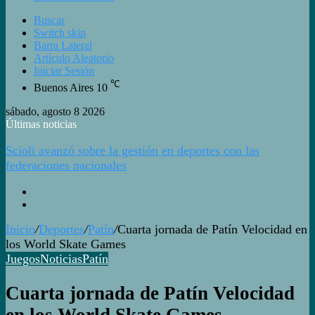
Buscar
Switch skin
Barra Lateral
Artículo Aleatorio
Iniciar Sesión
℃
Buenos Aires
10
sábado, agosto 8 2026
Últimas noticias
Scioli avanzó sobre la gestión en deportes con las
federaciones nacionales
Inicio
/
Deportes
/
Patín
/
Cuarta jornada de Patín Velocidad en
los World Skate Games
Juegos
Noticias
Patín
Cuarta jornada de Patín Velocidad
en los World Skate Games