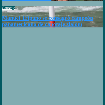
Canotaje
Manuel Tripano se consagró campeón
panamericano de canotaje slalom
Confirmado
el equipo de
pesistas para
Santa Fe
2026
¡LA
CROSSOVER
TAMBIÉN
EN
CÓRDOBA!
Los
seleccionados