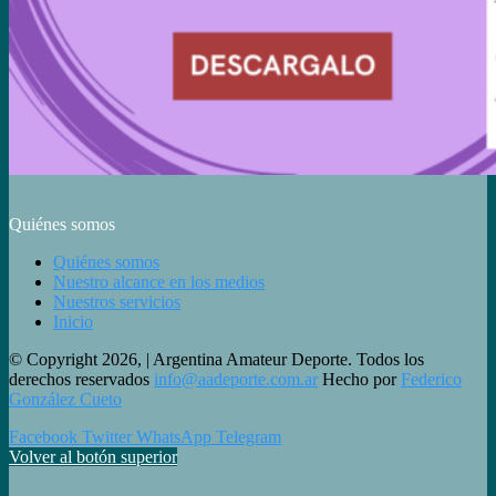
Quiénes somos
Quiénes somos
Nuestro alcance en los medios
Nuestros servicios
Inicio
© Copyright 2026, | Argentina Amateur Deporte. Todos los
derechos reservados
info@aadeporte.com.ar
Hecho por
Federico
González Cueto
Facebook
Twitter
WhatsApp
Telegram
Volver al botón superior