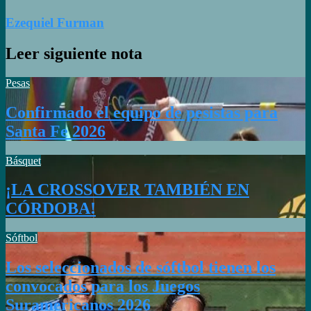
Ezequiel Furman
Leer siguiente nota
Pesas
Confirmado el equipo de pesistas para
Santa Fe 2026
Básquet
¡LA CROSSOVER TAMBIÉN EN
CÓRDOBA!
Sóftbol
Los seleccionados de sóftbol tienen los
convocados para los Juegos
Suramericanos 2026