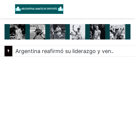
Menú
B
Argentina reafirmó su liderazgo y venció a Uruguay en el Sudamericano