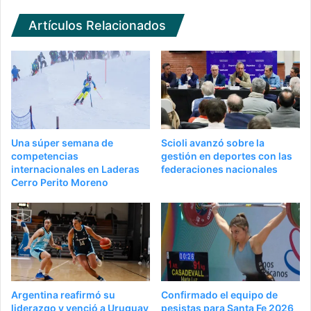
Artículos Relacionados
Una súper semana de
Scioli avanzó sobre la
competencias
gestión en deportes con las
internacionales en Laderas
federaciones nacionales
Cerro Perito Moreno
Argentina reafirmó su
Confirmado el equipo de
liderazgo y venció a Uruguay
pesistas para Santa Fe 2026