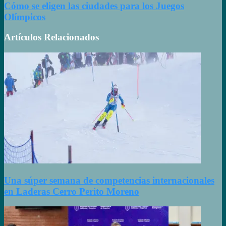
Cómo se eligen las ciudades para los Juegos
Olímpicos
Artículos Relacionados
Una súper semana de competencias internacionales
en Laderas Cerro Perito Moreno