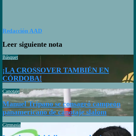
Redacción AAD
Leer siguiente nota
Básquet
¡LA CROSSOVER TAMBIÉN EN
CÓRDOBA!
Canotaje
Manuel Tripano se consagró campeón
panamericano de canotaje slalom
Gimnasia