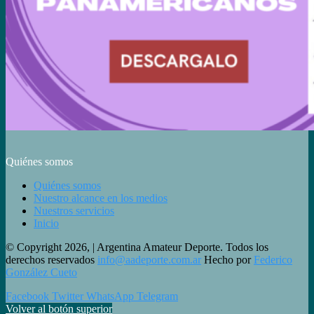
Quiénes somos
Quiénes somos
Nuestro alcance en los medios
Nuestros servicios
Inicio
© Copyright 2026, | Argentina Amateur Deporte. Todos los
derechos reservados
info@aadeporte.com.ar
Hecho por
Federico
González Cueto
Facebook
Twitter
WhatsApp
Telegram
Volver al botón superior