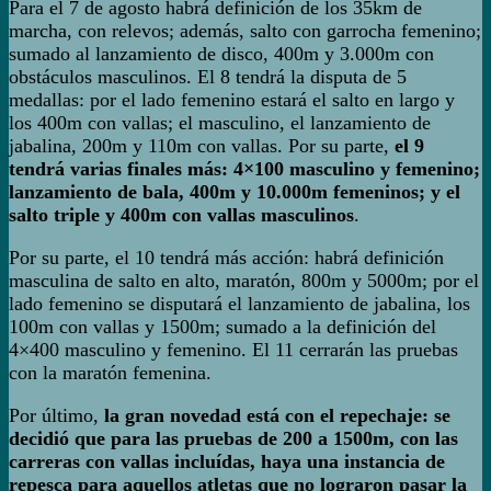
Para el 7 de agosto habrá definición de los 35km de
marcha, con relevos; además, salto con garrocha femenino;
sumado al lanzamiento de disco, 400m y 3.000m con
obstáculos masculinos. El 8 tendrá la disputa de 5
medallas: por el lado femenino estará el salto en largo y
los 400m con vallas; el masculino, el lanzamiento de
jabalina, 200m y 110m con vallas. Por su parte,
el 9
tendrá varias finales más: 4×100 masculino y femenino;
lanzamiento de bala, 400m y 10.000m femeninos; y el
salto triple y 400m con vallas masculinos
.
Por su parte, el 10 tendrá más acción: habrá definición
masculina de salto en alto, maratón, 800m y 5000m; por el
lado femenino se disputará el lanzamiento de jabalina, los
100m con vallas y 1500m; sumado a la definición del
4×400 masculino y femenino. El 11 cerrarán las pruebas
con la maratón femenina.
Por último,
la gran novedad está con el repechaje: se
decidió que para las pruebas de 200 a 1500m, con las
carreras con vallas incluídas, haya una instancia de
repesca para aquellos atletas que no lograron pasar la