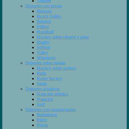
Triatlón
Deportes con pelota
Básquet
Beach Volley
Béisbol
Fútbol
Handball
Hockey sobre césped y pista
Rugby
Sóftbol
Vóley
Waterpolo
Deportes sobre ruedas
Hockey sobre patines
Patín
Roller hockey
Skate
Deportes acuáticos
Natación artística
Natación
Surf
Deportes con raqueta/paleta
Bádminton
Pádel
Pelota