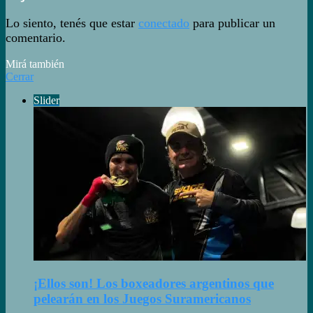
Lo siento, tenés que estar
conectado
para publicar un
comentario.
Mirá también
Cerrar
Slider
¡Ellos son! Los boxeadores argentinos que
pelearán en los Juegos Suramericanos