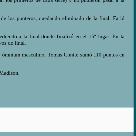
 de los punteros, quedando eliminado de la final. Farid
iendo a la final donde finalizó en el 15º lugar. En la
os de final.
. En ómnium masculino, Tomas Contte sumó 110 puntos en
 Madison.