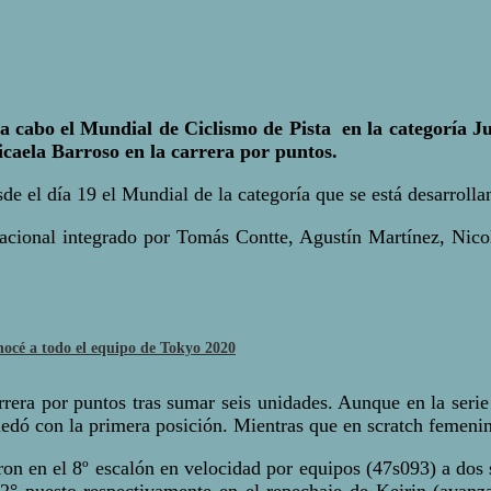
a cabo el Mundial de Ciclismo de Pista en la categoría Jun
icaela Barroso en la carrera por puntos.
sde el día 19 el Mundial de la categoría que se está desarroll
nacional integrado por Tomás Contte, Agustín Martínez, Nico
océ a todo el equipo de Tokyo 2020
rrera por puntos tras sumar seis unidades. Aunque en la seri
edó con la primera posición. Mientras que en scratch femenin
on en el 8º escalón en velocidad por equipos (47s093) a dos se
° puesto respectivamente en el repechaje de Keirin (avanza