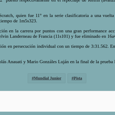
atch, quien fue 11° en la serie clasificatoria a una vuelta
n tiempo de 1m5s323.
ón en la carrera por puntos con una gran performance acced
elvin Landerneau de Francia (11s101) y fue eliminado en 16av
cación en persecución individual con un tiempo de 3:31.562
olás Anauati y Mario Gonzáles Luján en la final de la prueba
Mundial Junior
Pista