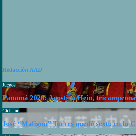
Redacción AAD
Juegos
Panamá 2026: Agostina Hein, tricampeona
Ciclismo
José “Maligno” Torres quedó sexto en la 