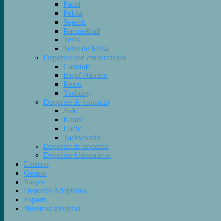
Pádel
Pelota
Squash
Racquetball
Tenis
Tenis de Mesa
Deportes con embarcación
Canotaje
Esquí Náutico
Remo
Yachting
Deportes de contacto
Judo
Karate
Lucha
Taekwondo
Deportes de invierno
Deportes Alternativos
Exterior
Género
Juegos
Deportes Adaptados
Esports
Nuestros servicios