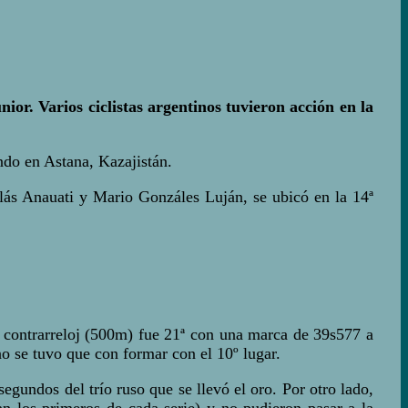
ior. Varios ciclistas argentinos tuvieron acción en la
ando en Astana, Kazajistán.
lás Anauati y Mario Gonzáles Luján, se ubicó en la 14ª
e contrarreloj (500m) fue 21ª con una marca de 39s577 a
o se tuvo que con formar con el 10º lugar.
gundos del trío ruso que se llevó el oro. Por otro lado,
n los primeros de cada serie) y no pudieron pasar a la