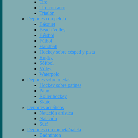
Tiro
Tiro con arco
Triatlón
Deportes con pelota
Básquet
Beach Volley
Béisbol
Fútbol
Handball
Hockey sobre césped y pista
Rugby
Sóftbol
Vóley
Waterpolo
Deportes sobre ruedas
Hockey sobre patines
Patín
Roller hockey
Skate
Deportes acuáticos
Natación artística
Natación
Surf
Deportes con raqueta/paleta
Bádminton