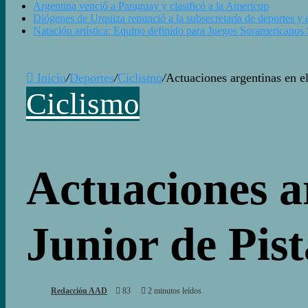
Argentina venció a Paraguay y clasificó a la Americup
Diógenes de Urquiza renunció a la subsecretaría de deportes y e
Natación artística: Equipo definido para Juegos Suramericanos
Inicio
/
Deportes
/
Ciclismo
/
Actuaciones argentinas en e
Ciclismo
Actuaciones a
Junior de Pist
Redacción AAD
83
2 minutos leídos