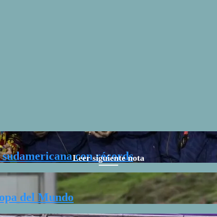
 sudamericana con récords
Leer siguiente nota
Copa del Mundo