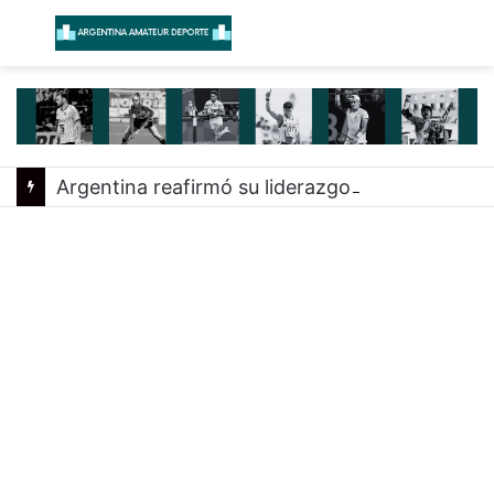
Menú
B
Argentina reafirmó su liderazgo y venció a Uruguay en el Sudamericano