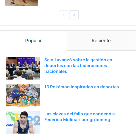
P
S
a
i
g
g
Popular
Reciente
i
u
n
i
a
e
Scioli avanzó sobre la gestión en
deportes con las federaciones
a
n
nacionales
n
t
t
e
10 Pokémon inspirados en deportes
e
p
r
á
i
g
Las claves del fallo que condenó a
o
i
Federico Molinari por grooming
r
n
a