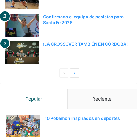
Confirmado el equipo de pesistas para
Santa Fe 2026
¡LA CROSSOVER TAMBIÉN EN CÓRDOBA!
P
S
a
i
g
g
Popular
Reciente
i
u
n
i
a
e
10 Pokémon inspirados en deportes
a
n
n
t