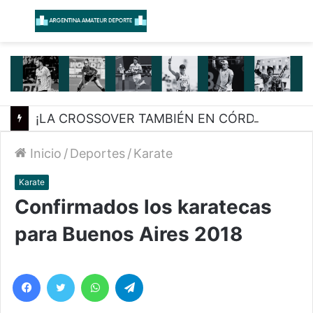
Menú
B
¡LA CROSSOVER TAMBIÉN EN CÓRDOBA!
Inicio
/
Deportes
/
Karate
Karate
Confirmados los karatecas
para Buenos Aires 2018
Facebook
Twitter
WhatsApp
Telegram