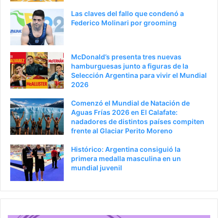
t
e
Las claves del fallo que condenó a
e
p
Federico Molinari por grooming
r
á
i
g
McDonald’s presenta tres nuevas
o
i
hamburguesas junto a figuras de la
Selección Argentina para vivir el Mundial
r
n
2026
a
Comenzó el Mundial de Natación de
Aguas Frías 2026 en El Calafate:
nadadores de distintos países compiten
frente al Glaciar Perito Moreno
Histórico: Argentina consiguió la
primera medalla masculina en un
mundial juvenil